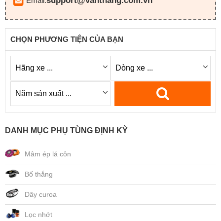
support@vanthang.com.vn
Email:
CHỌN PHƯƠNG TIỆN CỦA BẠN
DANH MỤC PHỤ TÙNG ĐỊNH KỲ
Mâm ép lá côn
Bố thắng
Dây curoa
Lọc nhớt