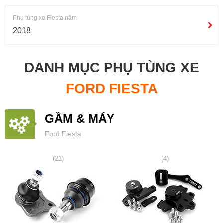
Phụ tùng xe Fiesta năm
2018
DANH MỤC PHỤ TÙNG XE
FORD FIESTA
GẦM & MÁY
Ford Fiesta
(21)
(4)