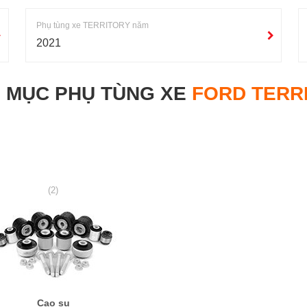
Phụ tùng xe TERRITORY năm
2021
 MỤC PHỤ TÙNG XE
FORD TERR
(2)
Cao su