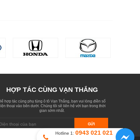
HỢP TÁC CÙNG VẠN THẮNG
Để hợp tác cùng phụ tùng ô tô Vạn Thắng, bạn vui lòng điền số
iện thoại vào bên dưới. Chúng tôi sẽ liên hệ với bạn trong thời
gian sớm nhất.
GỬI
0943 021 021
Hotline 1: