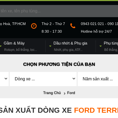
họ Hoà, TP.HCM
Thứ 2 - Thứ 7
0943 021 021 - 090 1
8:30 - 17:30
Hotline hỗ trợ 24/7
Gầm & Máy
Dầu nhớt & Phụ gia
Phụ tùn
Rotuyn, bố thắng, lọc...
Nhớt, phụ gia, ATF...
Bố thắng, 
CHỌN PHƯƠNG TIỆN CỦA BẠN
Trang Chủ
Ford
SẢN XUẤT DÒNG XE
FORD TERR