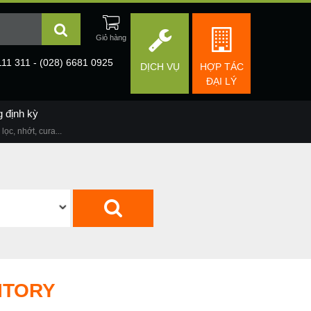
111 311 - (028) 6681 0925
DỊCH VỤ
HỢP TÁC
ĐẠI LÝ
g định kỳ
lọc, nhớt, cura...
ITORY