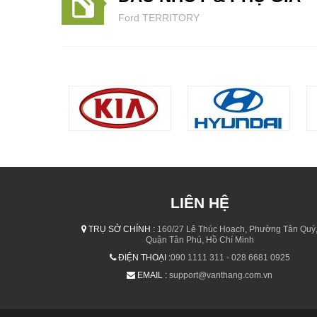
Ford TERRITORY
LIÊN HỆ
TRỤ SỞ CHÍNH :
160/27 Lê Thúc Hoạch, Phường Tân Quý
Quận Tân Phú, Hồ Chí Minh
ĐIỆN THOẠI :
090 1111 311 - 028 6681 0925
EMAIL :
support@vanthang.com.vn