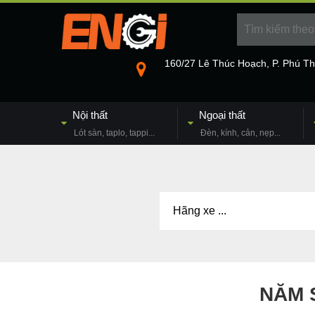
160/27 Lê Thúc Hoạch, P. Phú T
Nội thất
Ngoại thất
Lót sàn, taplo, tappi...
Đèn, kính, cản, nẹp...
NĂM 