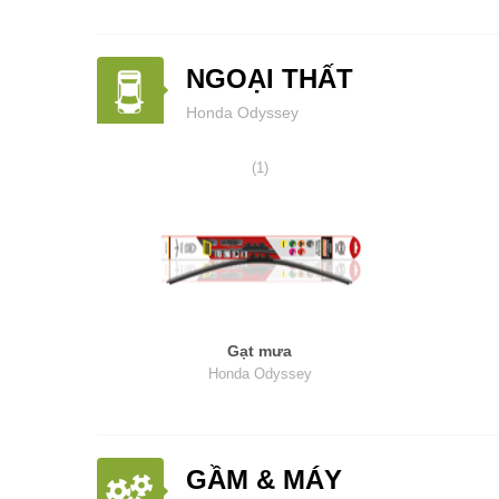
NGOẠI THẤT
Honda Odyssey
(1)
Gạt mưa
Honda Odyssey
GẦM & MÁY