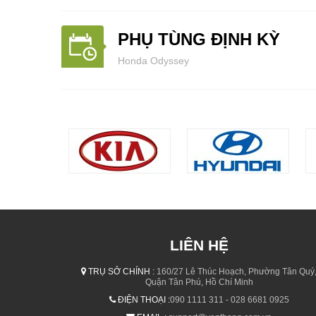
PHỤ TÙNG ĐỊNH KỲ
Honda Odyssey
LIÊN HỆ
TRỤ SỞ CHÍNH :
160/27 Lê Thúc Hoạch, Phường Tân Quý
Quận Tân Phú, Hồ Chí Minh
ĐIỆN THOẠI :
090 1111 311 - 028 6681 0925