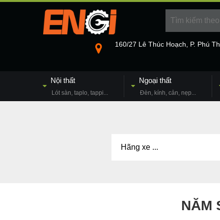
160/27 Lê Thúc Hoạch, P. Phú T
Nội thất
Ngoại thất
Lót sàn, taplo, tappi...
Đèn, kính, cản, nẹp...
NĂM 