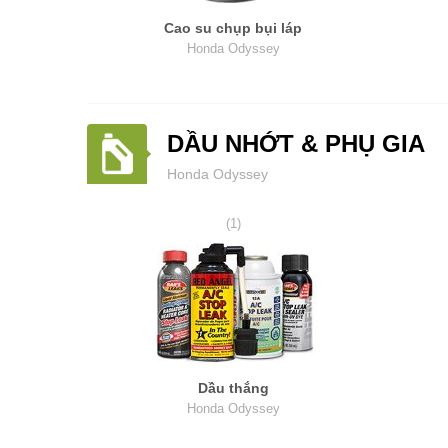
Cao su chụp bụi láp
Honda Odyssey
DẦU NHỚT & PHỤ GIA
Honda Odyssey
(1)
Dầu thắng
Honda Odyssey