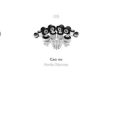
(10)
Cao su
Honda Odyssey