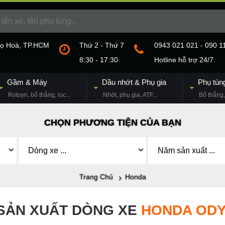
họ Hoà, TP.HCM
Thứ 2 - Thứ 7
0943 021 021 - 090 1
8:30 - 17:30
Hotline hỗ trợ 24/7
Gầm & Máy
Dầu nhớt & Phụ gia
Phụ tùn
Rotuyn, bố thắng, lọc...
Nhớt, phụ gia, ATF...
Bố thắng, 
CHỌN PHƯƠNG TIỆN CỦA BẠN
Trang Chủ
Honda
SẢN XUẤT DÒNG XE
HONDA OD