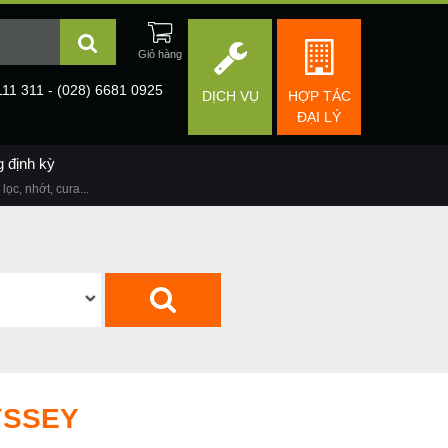
111 311 - (028) 6681 0925
DỊCH VỤ
HỢP TÁC
ĐẠI LÝ
g định kỳ
lọc, nhớt, cura...
YSSEY