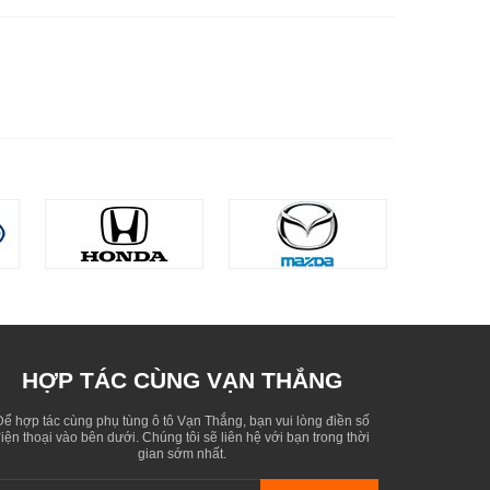
HỢP TÁC CÙNG VẠN THẮNG
Để hợp tác cùng phụ tùng ô tô Vạn Thắng, bạn vui lòng điền số
iện thoại vào bên dưới. Chúng tôi sẽ liên hệ với bạn trong thời
gian sớm nhất.