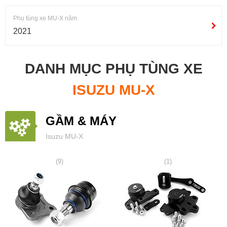
Phụ tùng xe MU-X năm
2021
DANH MỤC PHỤ TÙNG XE
ISUZU MU-X
GẦM & MÁY
Isuzu MU-X
(9)
(1)