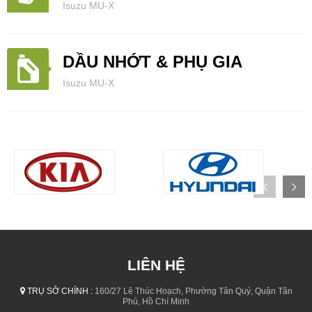
Isuzu MU-X
DẦU NHỚT & PHỤ GIA
Isuzu MU-X
LIÊN HỆ
TRỤ SỞ CHÍNH :
160/27 Lê Thúc Hoạch, Phường Tân Quý, Quận Tân
Phú, Hồ Chí Minh