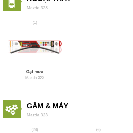
Mazda 323
(1)
Gạt mưa
Mazda 323
GẦM & MÁY
Mazda 323
(28)
(6)