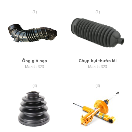
(1)
(1)
Ống gió nạp
Chụp bụi thước lái
Mazda 323
Mazda 323
(3)
(3)