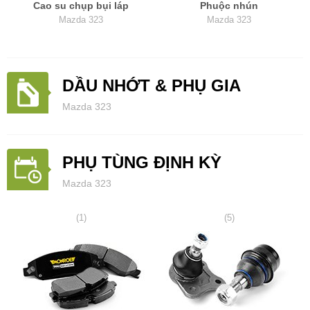
Cao su chụp bụi láp
Phuộc nhún
Mazda 323
Mazda 323
DẦU NHỚT & PHỤ GIA
Mazda 323
PHỤ TÙNG ĐỊNH KỲ
Mazda 323
(1)
(5)