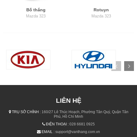
Bố thắng
Rotuyn
Mazda 323
Mazda 323
LIÊN HỆ
TRỤ SỞ CHÍNH :
160/27 Lê Thúc Hoạch, Phường Tân Quý, Quận Tân
Phú, Hồ Chí Minh
ĐIỆN THOẠI :
028 6681 0925
EMAIL :
support@vanthang.com.vn