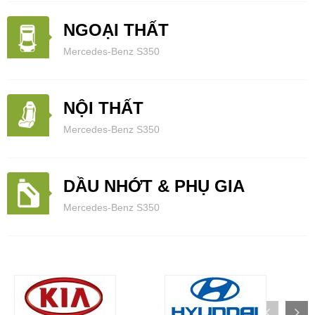
NGOẠI THẤT
Mercedes-Benz S350
NỘI THẤT
Mercedes-Benz S350
DẦU NHỚT & PHỤ GIA
Mercedes-Benz S350