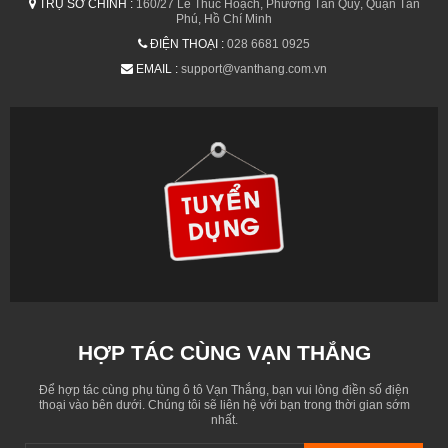
TRỤ SỞ CHÍNH :
160/27 Lê Thúc Hoạch, Phường Tân Quý, Quận Tân
Phú, Hồ Chí Minh
ĐIỆN THOẠI :
028 6681 0925
EMAIL :
support@vanthang.com.vn
HỢP TÁC CÙNG VẠN THẮNG
Để hợp tác cùng phụ tùng ô tô Vạn Thắng, bạn vui lòng điền số điện
thoại vào bên dưới. Chúng tôi sẽ liên hệ với bạn trong thời gian sớm
nhất.