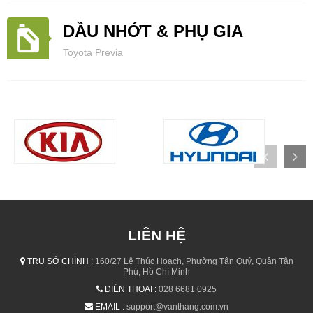
DẦU NHỚT & PHỤ GIA
Toyota Previa
LIÊN HỆ
TRỤ SỞ CHÍNH :
160/27 Lê Thúc Hoạch, Phường Tân Quý, Quận Tân
Phú, Hồ Chí Minh
ĐIỆN THOẠI :
028 6681 0925
EMAIL :
support@vanthang.com.vn