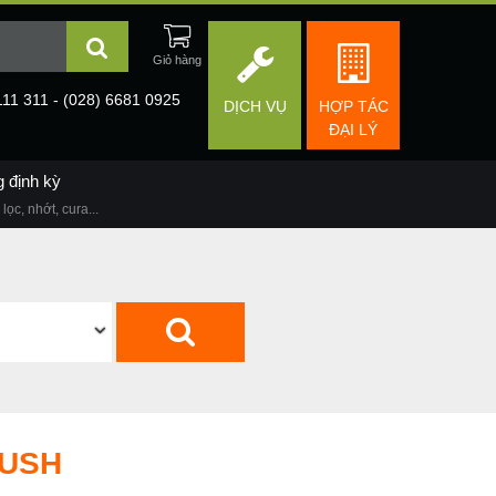
111 311 - (028) 6681 0925
DỊCH VỤ
HỢP TÁC
ĐẠI LÝ
g định kỳ
lọc, nhớt, cura...
RUSH