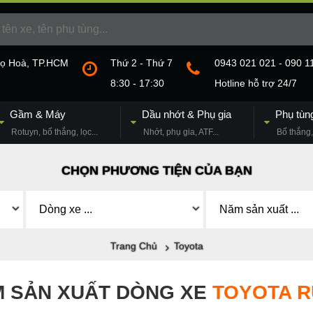
họ Hoà, TP.HCM
Thứ 2 - Thứ 7
0943 021 021 - 090 1
8:30 - 17:30
Hotline hỗ trợ 24/7
Gầm & Máy
Dầu nhớt & Phụ gia
Phụ tùn
Rotuyn, bố thắng, lọc...
Nhớt, phụ gia, ATF...
Bố thắng, 
CHỌN PHƯƠNG TIỆN CỦA BẠN
Trang Chủ
Toyota
 SẢN XUẤT DÒNG XE
TOYOTA 