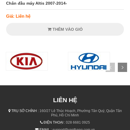
Chân đầu máy Altis 2007-2014-
Giá: Liên hệ
THÊM VÀO GIỎ
LIÊN HỆ
TRỤ SỞ CHÍNH :
160/27 Lê Thúc Hoạch, Phường Tân Quý, Quận Tân
Phú, Hồ Chí Minh
ĐIỆN THOẠI :
028 6681 0925
EMAIL :
support@vanthang.com.vn