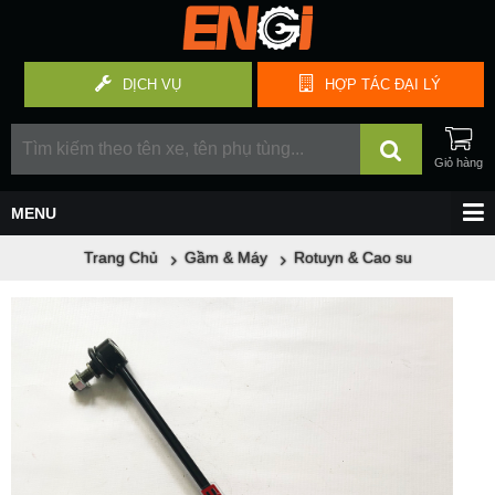
DỊCH VỤ
HỢP TÁC
ĐẠI LÝ
Trang Chủ
Gầm & Máy
Rotuyn & Cao su