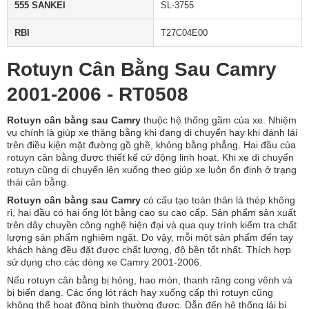
555 SANKEI
SL-3755
RBI
T27C04E00
Rotuyn Cân Bằng Sau Camry
2001-2006 - RT0508
Rotuyn cân bằng sau Camry
thuộc hệ thống gầm của xe. Nhiệm
vụ chính là giúp xe thăng bằng khi đang di chuyển hay khi đánh lái
trên điều kiện mặt đường gồ ghề, không bằng phẳng. Hai đầu của
rotuyn cân bằng được thiết kế cử động linh hoạt. Khi xe di chuyển
rotuyn cũng di chuyển lên xuống theo giúp xe luôn ổn định ở trạng
thái cân bằng.
Rotuyn cân bằng sau Camry
có cấu tạo toàn thân là thép không
rỉ, hai đầu có hai ống lót bằng cao su cao cấp. Sản phẩm sản xuất
trên dây chuyền công nghệ hiện đại và qua quy trình kiểm tra chất
lượng sản phẩm nghiêm ngặt. Do vậy, mỗi một sản phẩm đến tay
khách hàng đều đặt được chất lượng, độ bền tốt nhất. Thích hợp
sử dụng cho các dòng xe Camry 2001-2006.
Nếu rotuyn cân bằng bị hỏng, hao mòn, thanh răng cong vênh và
bị biến dạng. Các ống lót rách hay xuống cấp thì rotuyn cũng
không thể hoạt động bình thường được. Dẫn đến hệ thống lái bị