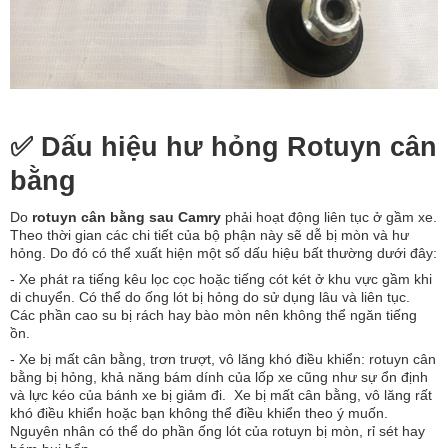
✅ Dấu hiệu hư hỏng Rotuyn cân
bằng
Do
rotuyn cân bằng sau Camry
phải hoạt động liên tục ở gầm xe.
Theo thời gian các chi tiết của bộ phận này sẽ dễ bị mòn và hư
hỏng. Do đó có thể xuất hiện một số dấu hiệu bất thường dưới đây:
- Xe phát ra tiếng kêu lọc cọc hoặc tiếng cót két ở khu vực gầm khi
di chuyển. Có thể do ống lót bị hỏng do sử dụng lâu và liên tục.
Các phần cao su bị rách hay bào mòn nên không thể ngăn tiếng
ồn.
- Xe bị mất cân bằng, trơn trượt, vô lăng khó điều khiển: rotuyn cân
bằng bị hỏng, khả năng bám dính của lốp xe cũng như sự ổn định
và lực kéo của bánh xe bị giảm đi. Xe bị mất cân bằng, vô lăng rất
khó điều khiển hoặc bạn không thể điều khiển theo ý muốn.
Nguyên nhân có thể do phần ống lót của rotuyn bị mòn, rỉ sét hay