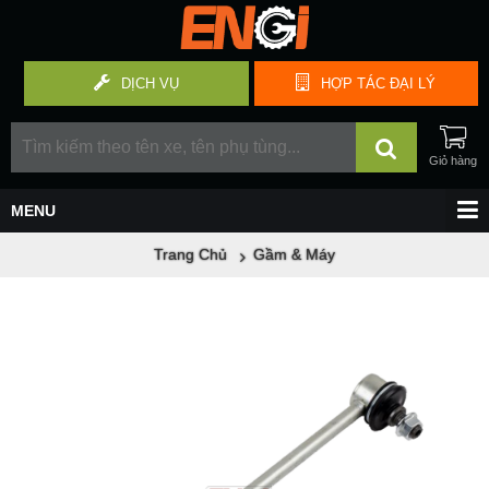
DỊCH VỤ
HỢP TÁC
ĐẠI LÝ
Trang Chủ
Gầm & Máy