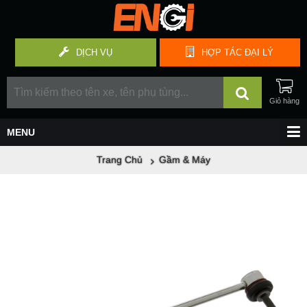
DỊCH VỤ
HỢP TÁC
ĐẠI LÝ
Trang Chủ
Gầm & Máy