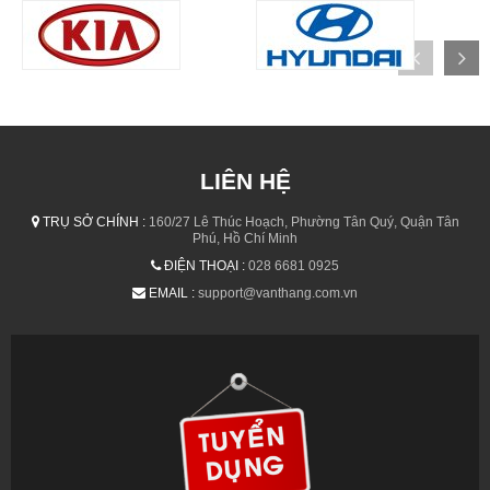
LIÊN HỆ
TRỤ SỞ CHÍNH :
160/27 Lê Thúc Hoạch, Phường Tân Quý, Quận Tân
Phú, Hồ Chí Minh
ĐIỆN THOẠI :
028 6681 0925
EMAIL :
support@vanthang.com.vn