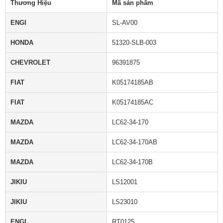
Thương Hiệu
Mã sản phẩm
ENGI
SL-AV00
HONDA
51320-SLB-003
CHEVROLET
96391875
FIAT
K05174185AB
FIAT
K05174185AC
MAZDA
LC62-34-170
MAZDA
LC62-34-170AB
MAZDA
LC62-34-170B
JIKIU
LS12001
JIKIU
LS23010
ENGI
RT0125