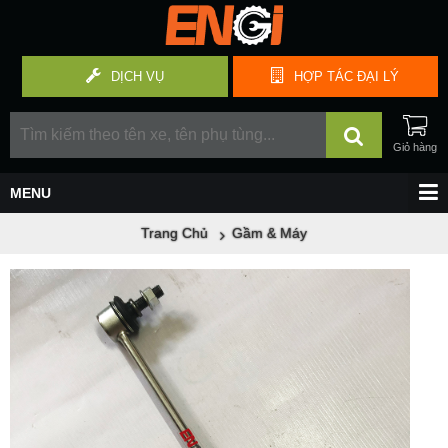
DỊCH VỤ
HỢP TÁC
ĐẠI LÝ
Trang Chủ
Gầm & Máy