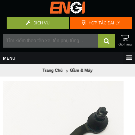
DỊCH VỤ
HỢP TÁC
ĐẠI LÝ
Trang Chủ
Gầm & Máy