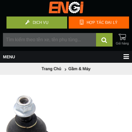
DỊCH VỤ
HỢP TÁC
ĐẠI LÝ
Trang Chủ
Gầm & Máy