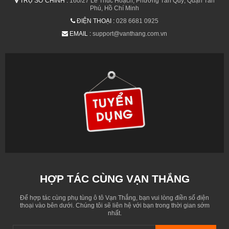
TRỤ SỞ CHÍNH :
160/27 Lê Thúc Hoạch, Phường Tân Quý, Quận Tân
Phú, Hồ Chí Minh
ĐIỆN THOẠI :
028 6681 0925
EMAIL :
support@vanthang.com.vn
HỢP TÁC CÙNG VẠN THẮNG
Để hợp tác cùng phụ tùng ô tô Vạn Thắng, bạn vui lòng điền số điện
thoại vào bên dưới. Chúng tôi sẽ liên hệ với bạn trong thời gian sớm
nhất.