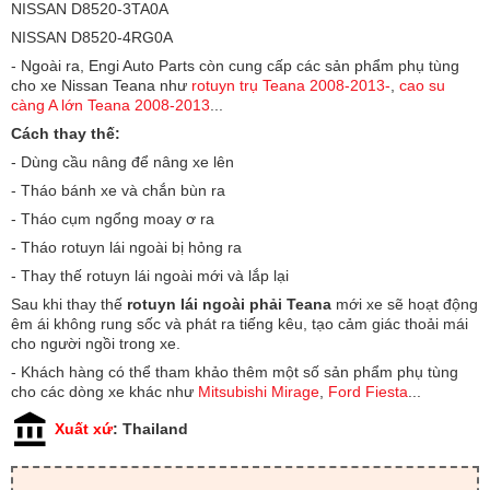
NISSAN D8520-3TA0A
NISSAN D8520-4RG0A
- Ngoài ra, Engi Auto Parts còn cung cấp các sản phẩm phụ tùng
cho xe Nissan Teana như
rotuyn trụ Teana 2008-2013-
,
cao su
càng A lớn Teana 2008-2013
...
Cách thay thế:
- Dùng cầu nâng để nâng xe lên
- Tháo bánh xe và chắn bùn ra
- Tháo cụm ngổng moay ơ ra
- Tháo rotuyn lái ngoài bị hỏng ra
- Thay thế rotuyn lái ngoài mới và lắp lại
Sau khi thay thế
rotuyn lái ngoài phải Teana
mới xe sẽ hoạt động
êm ái không rung sốc và phát ra tiếng kêu, tạo cảm giác thoải mái
cho người ngồi trong xe.
- Khách hàng có thể tham khảo thêm một số sản phẩm phụ tùng
cho các dòng xe khác như
Mitsubishi Mirage
,
Ford Fiesta
...
Xuất xứ
: Thailand