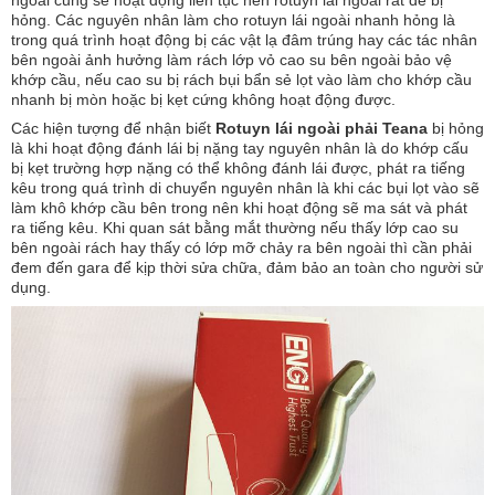
ngoài cũng sẽ hoạt động liên tục nên rotuyn lái ngoài rất dể bị
hỏng. Các nguyên nhân làm cho rotuyn lái ngoài nhanh hỏng là
trong quá trình hoạt động bị các vật lạ đâm trúng hay các tác nhân
bên ngoài ảnh hưởng làm rách lớp vỏ cao su bên ngoài bảo vệ
khớp cầu, nếu cao su bị rách bụi bẩn sẻ lọt vào làm cho khớp cầu
nhanh bị mòn hoặc bị kẹt cứng không hoạt động được.
Các hiện tượng để nhận biết
Rotuyn lái ngoài phải Teana
bị hỏng
là khi hoạt động đánh lái bị nặng tay nguyên nhân là do khớp cấu
bị kẹt trường hợp nặng có thể không đánh lái được, phát ra tiếng
kêu trong quá trình di chuyển nguyên nhân là khi các bụi lọt vào sẽ
làm khô khớp cầu bên trong nên khi hoạt động sẽ ma sát và phát
ra tiếng kêu. Khi quan sát bằng mắt thường nếu thấy lớp cao su
bên ngoài rách hay thấy có lớp mỡ chảy ra bên ngoài thì cần phải
đem đến gara để kịp thời sửa chữa, đảm bảo an toàn cho người sử
dụng.