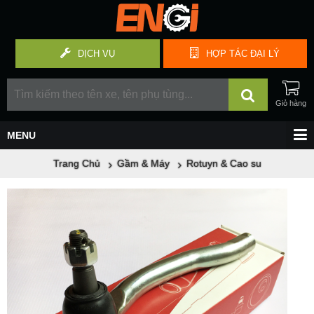
DỊCH VỤ
HỢP TÁC
ĐẠI LÝ
Trang Chủ
Gầm & Máy
Rotuyn & Cao su