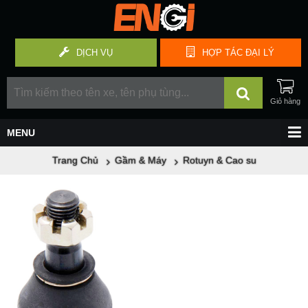
DỊCH VỤ
HỢP TÁC
ĐẠI LÝ
Trang Chủ
Gầm & Máy
Rotuyn & Cao su