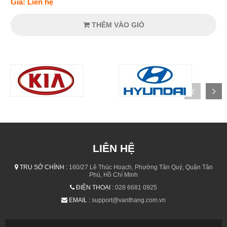
Giá: Liên hệ
THÊM VÀO GIỎ
LIÊN HỆ
TRỤ SỞ CHÍNH :
160/27 Lê Thúc Hoạch, Phường Tân Quý, Quận Tân
Phú, Hồ Chí Minh
ĐIỆN THOẠI :
028 6681 0925
EMAIL :
support@vanthang.com.vn