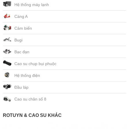
Hệ thống máy lạnh
Càng A
Cảm biến
Bugi
Bạc đạn
Cao su chụp bụi phuộc
Hệ thống điện
Đầu láp
Cao su chân số 8
ROTUYN & CAO SU KHÁC