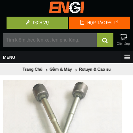
DỊCH VỤ
HỢP TÁC
ĐẠI LÝ
Trang Chủ
Gầm & Máy
Rotuyn & Cao su