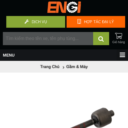
DỊCH VỤ
HỢP TÁC
ĐẠI LÝ
Trang Chủ
Gầm & Máy