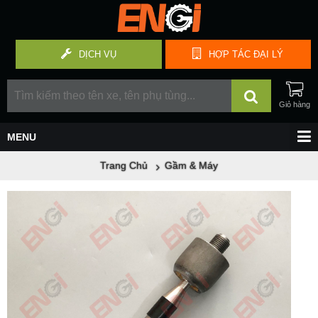
DỊCH VỤ
HỢP TÁC
ĐẠI LÝ
Trang Chủ
Gầm & Máy