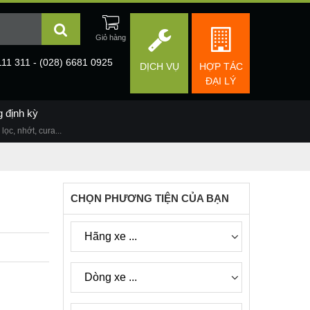
111 311 - (028) 6681 0925
DỊCH VỤ
HỢP TÁC
ĐẠI LÝ
g định kỳ
lọc, nhớt, cura...
CHỌN PHƯƠNG TIỆN CỦA BẠN