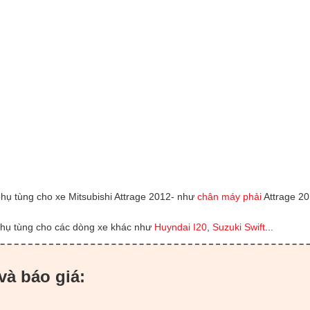
phụ tùng cho xe Mitsubishi Attrage 2012- như
chân máy phải
Attrage 2
phụ tùng cho các dòng xe khác như
Huyndai I20
,
Suzuki Swift
...
và báo giá: