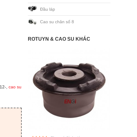
Đầu láp
Cao su chân số 8
ROTUYN & CAO SU KHÁC
012-,
cao su