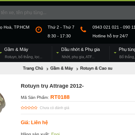
họ Hoà, TP.HCM
Thứ 2 - Thứ 7
0943 021 021 - 090 1
8:30 - 17:30
Hotline hỗ trợ 24/7
Gầm & Máy
Dầu nhớt & Phụ gia
Phụ tùn
Rotuyn, bố thắng, lọc...
Nhớt, phụ gia, ATF...
Bố thắng, 
Trang Chủ
Gầm & Máy
Rotuyn & Cao su
Rotuyn trụ Attrage 2012-
RT0188
Mã Sản Phẩm:
Chưa có đánh giá
Giá: Liên hệ
Hãng sản xuất:
Engi