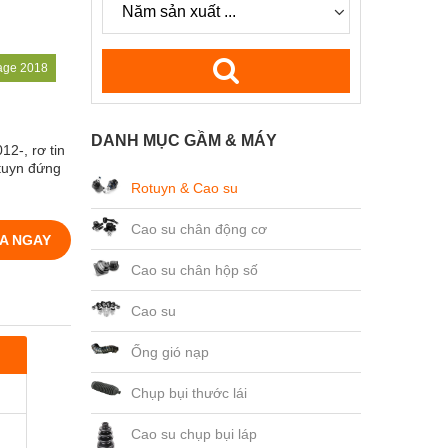
rage 2018
DANH MỤC GẦM & MÁY
12-, rơ tin
otuyn đứng
Rotuyn & Cao su
Cao su chân động cơ
A NGAY
Cao su chân hộp số
Cao su
Ống gió nạp
Chụp bụi thước lái
Cao su chụp bụi láp