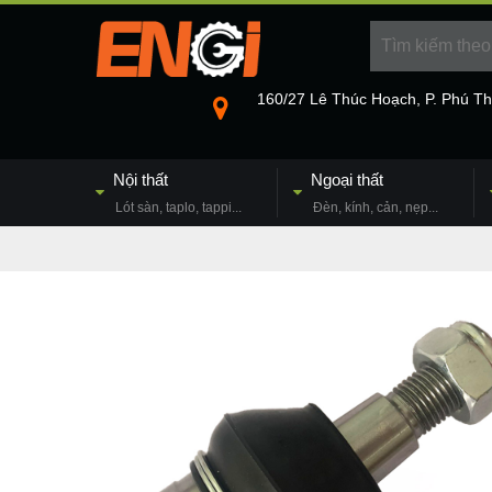
160/27 Lê Thúc Hoạch, P. Phú T
Nội thất
Ngoại thất
Lót sàn, taplo, tappi...
Đèn, kính, cản, nẹp...