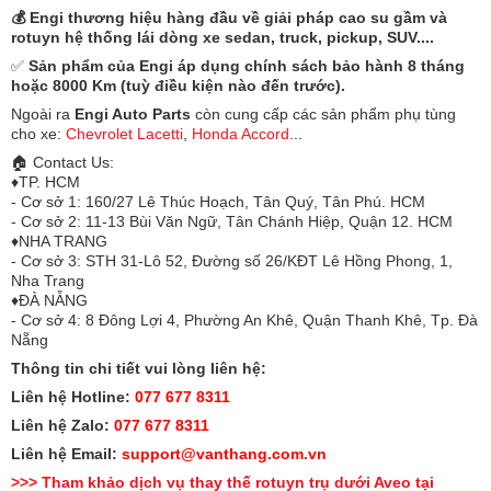
💰 Engi thương hiệu hàng đầu về giải pháp cao su gầm và
rotuyn hệ thống lái dòng xe sedan, truck, pickup, SUV....
✅
Sản phẩm của Engi áp dụng chính sách bảo hành 8 tháng
hoặc 8000 Km (tuỳ điều kiện nào đến trước).
Ngoài ra
Engi Auto Parts
còn cung cấp các sản phẩm phụ tùng
cho xe:
Chevrolet Lacetti
,
Honda Accord
...
🏠 Contact Us:
♦️TP. HCM
- Cơ sở 1: 160/27 Lê Thúc Hoạch, Tân Quý, Tân Phú. HCM
- Cơ sở 2: 11-13 Bùi Văn Ngữ, Tân Chánh Hiệp, Quận 12. HCM
♦️NHA TRANG
- Cơ sở 3: STH 31-Lô 52, Đường số 26/KĐT Lê Hồng Phong, 1,
Nha Trang
♦️ĐÀ NẴNG
- Cơ sở 4: 8 Đông Lợi 4, Phường An Khê, Quận Thanh Khê, Tp. Đà
Nẵng
Thông tin chi tiết vui lòng liên hệ:
Liên hệ Hotline:
077 677 8311
Liên hệ Zalo:
077 677 8311
Liên hệ Email:
support@vanthang.com.vn
>>> Tham khảo dịch vụ thay thế rotuyn trụ dưới Aveo tại