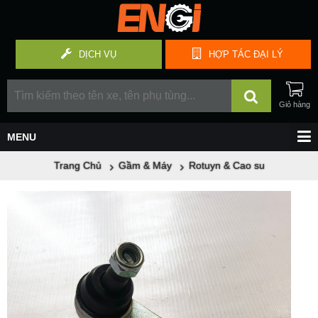
DỊCH VỤ
HỢP TÁC
ĐẠI LÝ
Trang Chủ
Gầm & Máy
Rotuyn & Cao su