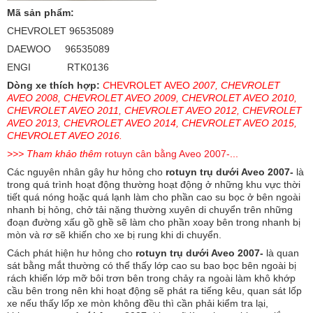
Mã sản phẩm:
CHEVROLET 96535089
DAEWOO 96535089
ENGI RTK0136
Dòng xe thích hợp:
C
HEVROLET AVEO
2007, CHEVROLET
AVEO 2008, CHEVROLET AVEO 2009, CHEVROLET AVEO 2010,
CHEVROLET AVEO 2011, CHEVROLET AVEO 2012, CHEVROLET
AVEO 2013, CHEVROLET AVEO 2014, CHEVROLET AVEO 2015,
CHEVROLET AVEO 2016.
>>> Tham khảo thêm
rotuyn cân bằng Aveo 2007-
...
Các nguyên nhân gây hư hỏng cho
rotuyn trụ dưới Aveo 2007-
là
trong quá trình hoạt động thường hoạt động ở những khu vực thời
tiết quá nóng hoặc quá lạnh làm cho phần cao su bọc ở bên ngoài
nhanh bị hỏng, chở tải nặng thường xuyên di chuyển trên những
đoạn đường xấu gồ ghề sẽ làm cho phần xoay bên trong nhanh bị
mòn và rơ sẽ khiến cho xe bị rung khi di chuyển.
Cách phát hiện hư hỏng cho
rotuyn trụ dưới Aveo 2007-
là quan
sát bằng mắt thường có thể thấy lớp cao su bao bọc bên ngoài bị
rách khiến lớp mỡ bôi trơn bên trong chảy ra ngoài làm khô khớp
cầu bên trong nên khi hoạt động sẽ phát ra tiếng kêu, quan sát lốp
xe nếu thấy lốp xe mòn không đều thì cần phải kiểm tra lại,