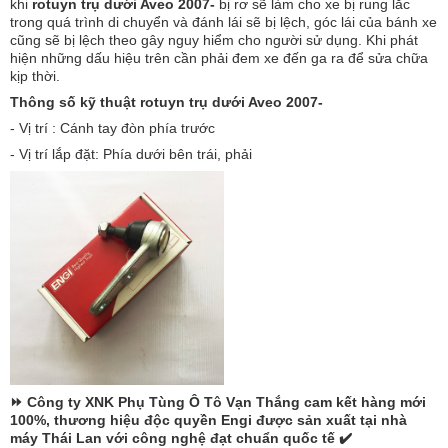
khi
rotuyn trụ dưới Aveo 2007-
bị rơ sẽ làm cho xe bị rung lắc
trong quá trình di chuyển và đánh lái sẽ bị lệch, góc lái của bánh xe
cũng sẽ bị lệch theo gây nguy hiểm cho người sử dụng. Khi phát
hiện những dấu hiệu trên cần phải đem xe đến ga ra để sửa chữa
kịp thời.
Thông số kỹ thuật rotuyn trụ dưới Aveo 2007-
- Vị trí : Cánh tay đòn phía trước
- Vị trí lắp đặt: Phía dưới bên trái, phải
⏩ Công ty XNK Phụ Tùng Ô Tô Vạn Thắng cam kết hàng mới
100%, thương hiệu độc quyền Engi được sản xuất tại nhà
máy Thái Lan với công nghệ đạt chuẩn quốc tế ✔️