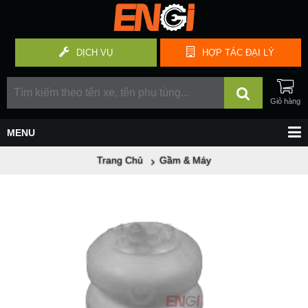
DỊCH VỤ
HỢP TÁC
ĐẠI LÝ
Trang Chủ
Gầm & Máy