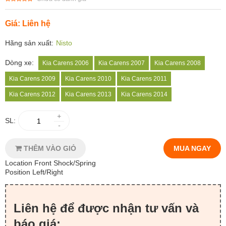
Giá: Liên hệ
Hãng sản xuất:
Nisto
Dòng xe:
Kia Carens 2006
Kia Carens 2007
Kia Carens 2008
Kia Carens 2009
Kia Carens 2010
Kia Carens 2011
Kia Carens 2012
Kia Carens 2013
Kia Carens 2014
+
SL:
-
THÊM VÀO GIỎ
MUA NGAY
Location Front Shock/Spring
Position Left/Right
Liên hệ để được nhận tư vấn và
báo giá: