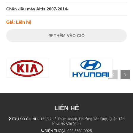
Chân đầu máy Altis 2007-2014-
Giá: Liên hệ
THÊM VÀO GIỎ
LIÊN HỆ
TRỤ SỞ CHÍNH :
160/27 Lê Thúc Hoạch, Phường Tân Quý, Quận Tân
Phú, Hồ Chí Minh
ĐIỆN THOẠI :
028 6681 0925