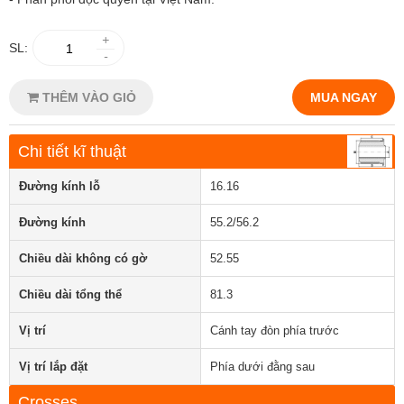
+
SL:
-
THÊM VÀO GIỎ
MUA NGAY
Chi tiết kĩ thuật
Đường kính lỗ
16.16
Đường kính
55.2/56.2
Chiều dài không có gờ
52.55
Chiều dài tổng thể
81.3
Vị trí
Cánh tay đòn phía trước
Vị trí lắp đặt
Phía dưới đằng sau
Crosses