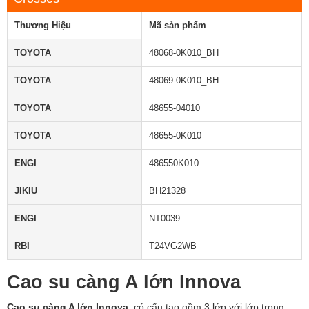
Thương Hiệu
Mã sản phẩm
TOYOTA
48068-0K010_BH
TOYOTA
48069-0K010_BH
TOYOTA
48655-04010
TOYOTA
48655-0K010
ENGI
486550K010
JIKIU
BH21328
ENGI
NT0039
RBI
T24VG2WB
Cao su càng A lớn Innova
Cao su càng A lớn Innova
có cấu tạo gồm 3 lớp với lớp trong