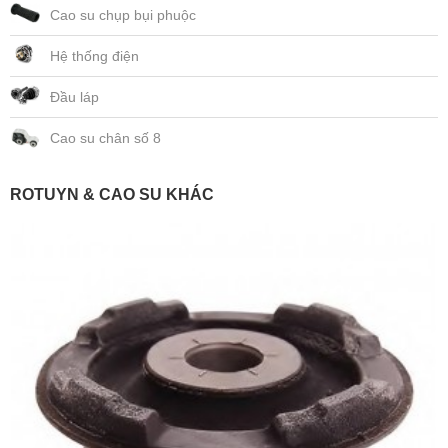
Cao su chụp bụi phuộc
Hệ thống điện
Đầu láp
Cao su chân số 8
ROTUYN & CAO SU KHÁC