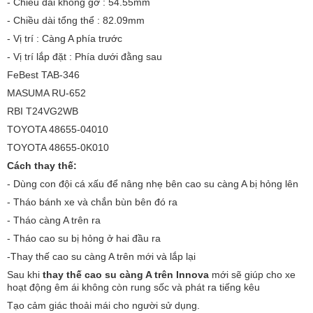
- Chiều dài không gờ : 54.55mm
- Chiều dài tổng thể : 82.09mm
- Vị trí : Càng A phía trước
- Vị trí lắp đặt : Phía dưới đằng sau
FeBest TAB-346
MASUMA RU-652
RBI T24VG2WB
TOYOTA 48655-04010
TOYOTA 48655-0K010
Cách thay thế:
- Dùng con đội cá xấu để nâng nhẹ bên cao su càng A bị hỏng lên
- Tháo bánh xe và chắn bùn bên đó ra
- Tháo càng A trên ra
- Tháo cao su bị hỏng ở hai đầu ra
-Thay thế cao su càng A trên mới và lắp lại
Sau khi
thay thế cao su càng A trên Innova
mới sẽ giúp cho xe
hoạt động êm ái không còn rung sốc và phát ra tiếng kêu
Tạo cảm giác thoải mái cho người sử dụng.