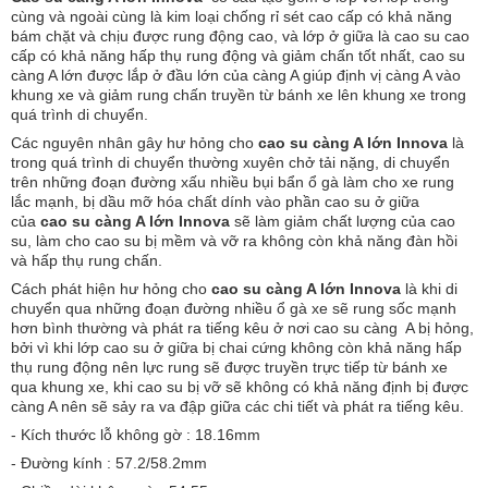
cùng và ngoài cùng là kim loại chống rỉ sét cao cấp có khả năng
bám chặt và chịu được rung động cao, và lớp ở giữa là cao su cao
cấp có khả năng hấp thụ rung động và giảm chấn tốt nhất, cao su
càng A lớn được lắp ở đầu lớn của càng A giúp định vị càng A vào
khung xe và giảm rung chấn truyền từ bánh xe lên khung xe trong
quá trình di chuyển.
Các nguyên nhân gây hư hỏng cho
cao su càng A lớn Innova
là
trong quá trình di chuyển thường xuyên chở tải nặng, di chuyển
trên những đoạn đường xấu nhiều bụi bẩn ổ gà làm cho xe rung
lắc mạnh, bị dầu mỡ hóa chất dính vào phần cao su ở giữa
của
cao su càng A lớn Innova
sẽ làm giảm chất lượng của cao
su, làm cho cao su bị mềm và vỡ ra không còn khả năng đàn hồi
và hấp thụ rung chấn.
Cách phát hiện hư hỏng cho
cao su càng A lớn Innova
là khi di
chuyển qua những đoạn đường nhiều ổ gà xe sẽ rung sốc mạnh
hơn bình thường và phát ra tiếng kêu ở nơi cao su càng A bị hỏng,
bởi vì khi lớp cao su ở giữa bị chai cứng không còn khả năng hấp
thụ rung động nên lực rung sẽ được truyền trực tiếp từ bánh xe
qua khung xe, khi cao su bị vỡ sẽ không có khả năng định bị được
càng A nên sẽ sảy ra va đập giữa các chi tiết và phát ra tiếng kêu.
- Kích thước lỗ không gờ : 18.16mm
- Đường kính : 57.2/58.2mm