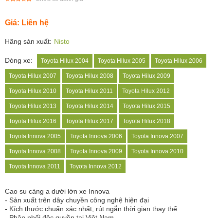
Giá: Liên hệ
Hãng sản xuất:
Nisto
Dòng xe:
Toyota Hilux 2004
Toyota Hilux 2005
Toyota Hilux 2006
Toyota Hilux 2007
Toyota Hilux 2008
Toyota Hilux 2009
Toyota Hilux 2010
Toyota Hilux 2011
Toyota Hilux 2012
Toyota Hilux 2013
Toyota Hilux 2014
Toyota Hilux 2015
Toyota Hilux 2016
Toyota Hilux 2017
Toyota Hilux 2018
Toyota Innova 2005
Toyota Innova 2006
Toyota Innova 2007
Toyota Innova 2008
Toyota Innova 2009
Toyota Innova 2010
Toyota Innova 2011
Toyota Innova 2012
Cao su càng a dưới lớn xe Innova
- Sản xuất trên dây chuyền công nghệ hiện đại
- Kích thước chuẩn xác nhất, rút ngắn thời gian thay thế
- Phân phối độc quyền tại Việt Nam.