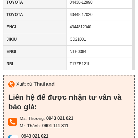
TOYOTA
04438-12990
TOYOTA
43448-17020
ENGI
4344812040
JIKIU
CD21001
ENGI
NTE0084
RBI
T17ZE121I
Thailand
Xuất xứ:
Liên hệ để được nhận tư vấn và
báo giá:
0943 021 021
Ms. Thương:
0901 111 311
Mr. Thành:
0943 021 021