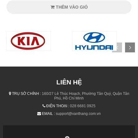
THÊM VÀO GIỎ
LIÊN HỆ
TRỤ SỞ CHÍNH :
160/27 Lê Thúc Hoạch, Phường Tân Quý, Quận Tân
Phú, Hồ Chí Minh
ĐIỆN THOẠI :
028 6681 0925
EMAIL :
support@vanthang.com.vn