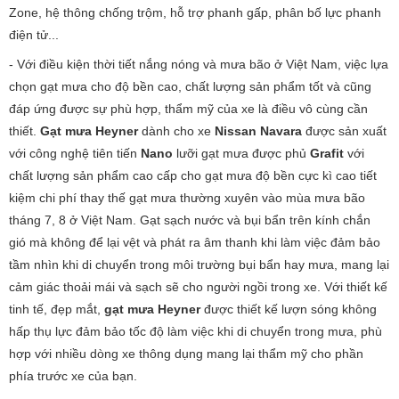
Zone, hệ thông chống trộm, hỗ trợ phanh gấp, phân bố lực phanh
điện tử...
- Với điều kiện thời tiết nắng nóng và mưa bão ở Việt Nam, việc lựa
chọn gạt mưa cho độ bền cao, chất lượng sản phẩm tốt và cũng
đáp ứng được sự phù hợp, thẩm mỹ của xe là điều vô cùng cần
thiết.
Gạt mưa Heyner
dành cho xe
Nissan Navara
được sản xuất
với công nghệ tiên tiến
Nano
lưỡi gạt mưa được phủ
Grafit
với
chất lượng sản phẩm cao cấp cho gạt mưa độ bền cực kì cao tiết
kiệm chi phí thay thế gạt mưa thường xuyên vào mùa mưa bão
tháng 7, 8 ở Việt Nam. Gạt sạch nước và bụi bẩn trên kính chắn
gió mà không để lại vệt và phát ra âm thanh khi làm việc đảm bảo
tầm nhìn khi di chuyển trong môi trường bụi bẩn hay mưa, mang lại
cảm giác thoải mái và sạch sẽ cho người ngồi trong xe. Với thiết kế
tinh tế, đẹp mắt,
gạt mưa Heyner
được thiết kế lượn sóng không
hấp thụ lực đảm bảo tốc độ làm việc khi di chuyển trong mưa, phù
hợp với nhiều dòng xe thông dụng mang lại thẩm mỹ cho phần
phía trước xe của bạn.