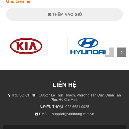
Giá: Liên hệ
THÊM VÀO GIỎ
LIÊN HỆ
TRỤ SỞ CHÍNH :
160/27 Lê Thúc Hoạch, Phường Tân Quý, Quận Tân
Phú, Hồ Chí Minh
ĐIỆN THOẠI :
028 6681 0925
EMAIL :
support@vanthang.com.vn