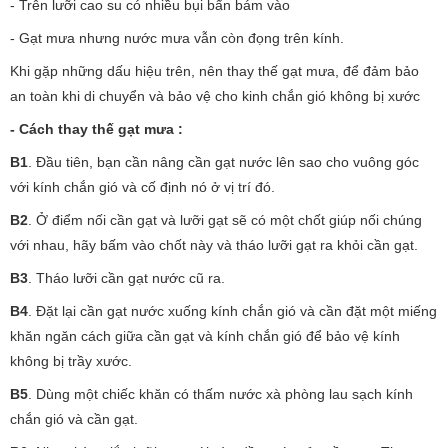
- Trên lưỡi cao su có nhiều bụi bẩn bám vào
- Gạt mưa nhưng nước mưa vẫn còn đọng trên kính.
Khi gặp những dấu hiệu trên, nên thay thế gạt mưa, để đảm bảo
an toàn khi di chuyển và bảo vệ cho kinh chắn gió không bị xước
- Cách thay thế gạt mưa :
B1
. Đầu tiên, bạn cần nâng cần gạt nước lên sao cho vuông góc
với kính chắn gió và cố định nó ở vị trí đó.
B2
. Ở điểm nối cần gạt và lưỡi gạt sẽ có một chốt giúp nối chúng
với nhau, hãy bấm vào chốt này và tháo lưỡi gạt ra khỏi cần gạt.
B3
. Tháo lưỡi cần gạt nước cũ ra.
B4
. Đặt lại cần gạt nước xuống kính chắn gió và cần đặt một miếng
khăn ngăn cách giữa cần gạt và kính chắn gió để bảo vệ kính
không bị trầy xước.
B5
. Dùng một chiếc khăn có thấm nước xà phòng lau sạch kính
chắn gió và cần gạt.