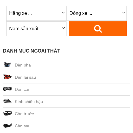
DANH MỤC NGOẠI THẤT
Đèn pha
Đèn lái sau
Đèn cản
Kính chiếu hậu
Cản trước
Cản sau