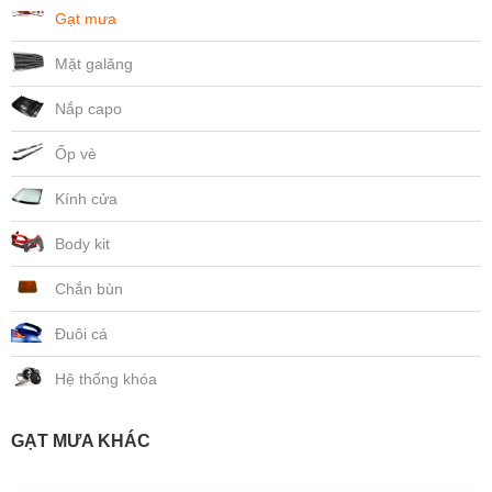
Gạt mưa
Mặt galăng
Nắp capo
Ốp vè
Kính cửa
Body kit
Chắn bùn
Đuôi cá
Hệ thống khóa
GẠT MƯA KHÁC