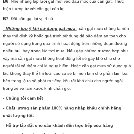
B6
. Nhẹ nhàng lắp lưỡi gạt mới vào đầu móc của cần gạt. Thực
hiện tương tự với cần gạt còn lại.
B7
. Đặt cần gạt lại vị trí cũ.
- Những lưu ý khi sử dụng gạt mưa
: cần gạt mưa chúng ta nên
thay thế định kỳ hoặc quá trình sử dụng để bảo đảm an toàn cho
người sử dụng trong quá trình hoạt động trên những đoạn đường
nhiều bụi, hay trong lúc trời mưa. Nếu gặp những trường hợp như
vậy mà cần gạt mưa không hoạt động tốt sẽ gây khó chịu cho
người tài xế thậm chí là nguy hiểm. Hoặc cần gạt mưa sử dụng quá
lâu không thay thế thì lưỡi cao su sẽ bị mòn làm cho phần kim loại
bên trong lộ ra sẽ phát ra tiếng kêu rất khó chịu cho người ngồi
trong xe và làm xước kính chắn gió.
- Chúng tôi cam kết
- Chất lượng sản phẩm 100% hàng nhập khẩu chính hãng,
chất lượng tốt.
- Hỗ trợ lắp đặt cho các khách đến trực tiếp cửa hàng