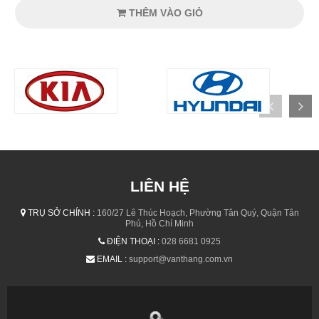
THÊM VÀO GIỎ
LIÊN HỆ
TRỤ SỞ CHÍNH :
160/27 Lê Thúc Hoạch, Phường Tân Quý, Quận Tân
Phú, Hồ Chí Minh
ĐIỆN THOẠI :
028 6681 0925
EMAIL :
support@vanthang.com.vn