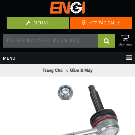
DỊCH VỤ
HỢP TÁC
ĐẠI LÝ
Trang Chủ
Gầm & Máy